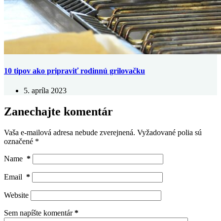
10 tipov ako pripraviť rodinnú grilovačku
5. apríla 2023
Zanechajte komentár
Vaša e-mailová adresa nebude zverejnená.
Vyžadované polia sú
označené
*
Name
*
Email
*
Website
Sem napíšte komentár
*