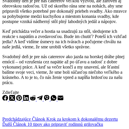
Svadobný deň je pre nás catererov veľkou výzvou, ale zároveň aj
obrovskou radosťou. Už od skorého rána sme na nohách, aby sme
pripravili všetko potrebné pre dokonalý priebeh svadby. Ako mravce
sa pohybujeme medzi kuchyňou a miestom konania svadby, kde
postupne vzniká nádherný stôl plný lahodných jedál a nápojov.
Keď prichádza večer a hostia sa usadzujú za stôl, sledujeme ich
reakcie s napätím a zvedavosťou. Bude im chutiť? Poteší ich vzhľad
jedla? A keď vidíme úsmevy na ich tvárach a počujeme chválu na
naše jedlá, vieme, že sme urobili všetko správne.
Svadobný deň je pre nás catererov ako jazda na horskej dráhe plnej
emócií – od vzrušenia cez napätie až po úľavu a radosť z dobre
vykonanej práce. A keď sa večer končí a my unavení, ale šťastní
balíme svoje veci, vieme, že sme boli súčasťou niečoho veľkého a
krásneho. A to je to, čo nás ženie vpred a napĺňa hrdosťou za našu
prácu.
Zdieľajte
Predchádzajúce
Článok
Krok za krokom k dokonalému dezertu
Ďalší
Článok
10 tipov ako pripraviť rodinnú grilovačku