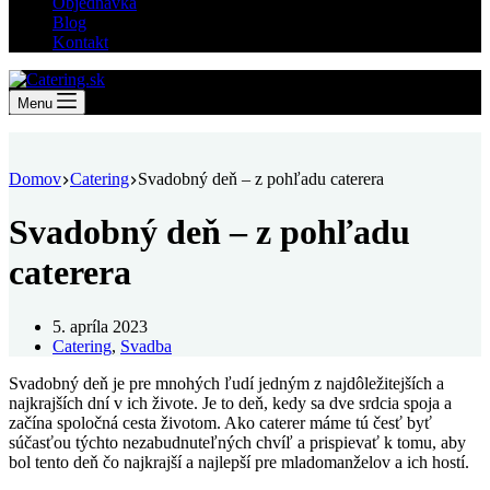
Objednávka
Blog
Kontakt
Menu
Domov
Catering
Svadobný deň – z pohľadu caterera
Svadobný deň – z pohľadu
caterera
5. apríla 2023
Catering
,
Svadba
Svadobný deň je pre mnohých ľudí jedným z najdôležitejších a
najkrajších dní v ich živote. Je to deň, kedy sa dve srdcia spoja a
začína spoločná cesta životom. Ako caterer máme tú česť byť
súčasťou týchto nezabudnuteľných chvíľ a prispievať k tomu, aby
bol tento deň čo najkrajší a najlepší pre mladomanželov a ich hostí.