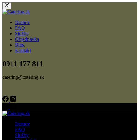
Skip
to
content
Domov
FAQ
Služby
Objednávka
Blog
Kontakt
0911 177 811
catering@catering.sk
Domov
FAQ
Služby