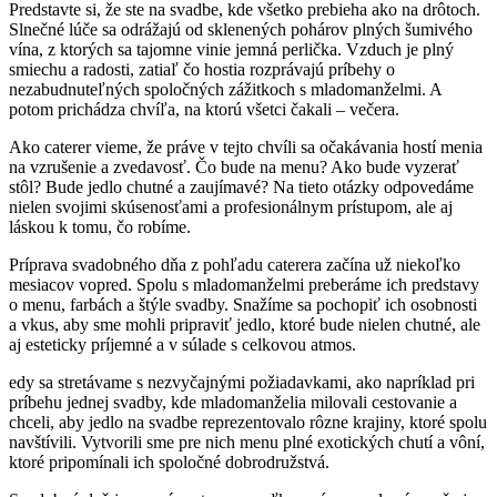
Predstavte si, že ste na svadbe, kde všetko prebieha ako na drôtoch.
Slnečné lúče sa odrážajú od sklenených pohárov plných šumivého
vína, z ktorých sa tajomne vinie jemná perlička. Vzduch je plný
smiechu a radosti, zatiaľ čo hostia rozprávajú príbehy o
nezabudnuteľných spoločných zážitkoch s mladomanželmi. A
potom prichádza chvíľa, na ktorú všetci čakali – večera.
Ako caterer vieme, že práve v tejto chvíli sa očakávania hostí menia
na vzrušenie a zvedavosť. Čo bude na menu? Ako bude vyzerať
stôl? Bude jedlo chutné a zaujímavé? Na tieto otázky odpovedáme
nielen svojimi skúsenosťami a profesionálnym prístupom, ale aj
láskou k tomu, čo robíme.
Príprava svadobného dňa z pohľadu caterera začína už niekoľko
mesiacov vopred. Spolu s mladomanželmi preberáme ich predstavy
o menu, farbách a štýle svadby. Snažíme sa pochopiť ich osobnosti
a vkus, aby sme mohli pripraviť jedlo, ktoré bude nielen chutné, ale
aj esteticky príjemné a v súlade s celkovou atmos.
edy sa stretávame s nezvyčajnými požiadavkami, ako napríklad pri
príbehu jednej svadby, kde mladomanželia milovali cestovanie a
chceli, aby jedlo na svadbe reprezentovalo rôzne krajiny, ktoré spolu
navštívili. Vytvorili sme pre nich menu plné exotických chutí a vôní,
ktoré pripomínali ich spoločné dobrodružstvá.