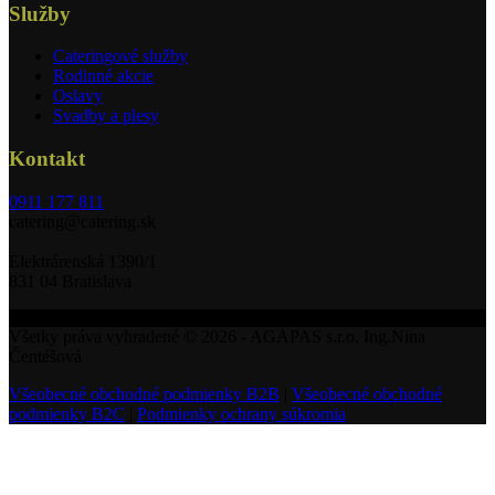
Služby
Cateringové služby
Rodinné akcie
Oslavy
Svadby a plesy
Kontakt
0911 177 811
catering@catering.sk
Elektrárenská 1390/1
831 04 Bratislava
Všetky práva vyhradené © 2026 - AGAPAS s.r.o. Ing.Nina
Čentéšová
Všeobecné obchodné podmienky B2B
|
Všeobecné obchodné
podmienky B2C
|
Podmienky ochrany súkromia