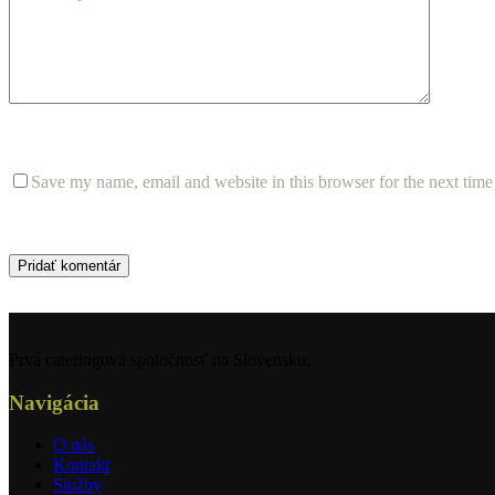
Save my name, email and website in this browser for the next tim
Pridať komentár
Prvá cateringová spoločnosť na Slovensku.
Navigácia
O nás
Kontakt
Služby