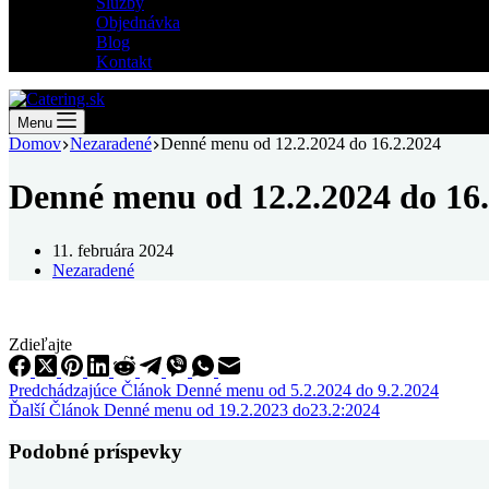
Služby
Objednávka
Blog
Kontakt
Menu
Domov
Nezaradené
Denné menu od 12.2.2024 do 16.2.2024
Denné menu od 12.2.2024 do 16.
11. februára 2024
Nezaradené
Zdieľajte
Predchádzajúce
Článok
Denné menu od 5.2.2024 do 9.2.2024
Ďalší
Článok
Denné menu od 19.2.2023 do23.2:2024
Podobné príspevky